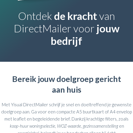
Ontdek
de kracht
van
DirectMailer voor
jouw
bedrijf
Bereik jouw doelgroep gericht
aan huis
Met Yisual DirectMailer schrijf je snel en doeltreffend je gewenste
doelgroep aan. Ga voor een compacte A5 buurtkaart of A4 envelop
met leaflet en begeleidende brief. Dankzij krachtige filters, zoals
koop-huur woningselectie
,
WOZ-waarde, gezinssamenstelling
en
energielabel
, belandt jouw boodschap alleen bij écht