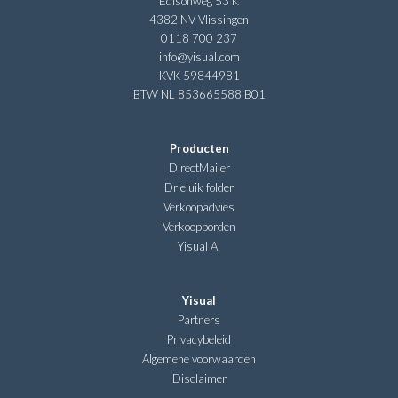
Edisonweg 53 K
4382 NV Vlissingen
0118 700 237
info@yisual.com
KVK 59844981
BTW NL 853665588 B01
Producten
DirectMailer
Drieluik folder
Verkoopadvies
Verkoopborden
Yisual AI
Yisual
Partners
Privacybeleid
Algemene voorwaarden
Disclaimer