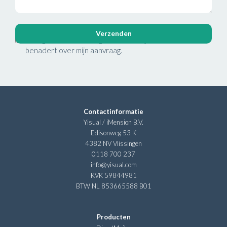
Ja, ik geef toestemming dat Yisual mij telefonisch
benadert over mijn aanvraag.
Contactinformatie
Yisual / iMension B.V.
Edisonweg 53 K
4382 NV Vlissingen
0118 700 237
info@yisual.com
KVK 59844981
BTW NL 853665588 B01
Producten